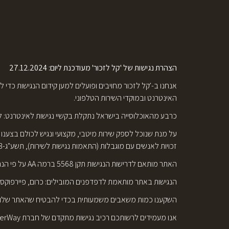
הצהרת נגישות של 'קל לזכור' מעודכנת ליום: 27.12.2024
אנחנו ב-'קל לזכור מחויבים ופועלים למען קידום הנגישות כדי
האינטרנט ובמוקדי השירות הטלפוני.
כרבע מהאוכלוסייה בישראל נתקלת בקשיי נגישות לאינטרנט: לקויי
על מנת שנוכל לספק שירות מיטבי, מקצועי ונגיש לכולם בצענו
זכויות לאנשים עם מוגבלות (התאמות נגישות לשירות), תשע"ג-2013 (סימן ג': שירותי האינטרנט),
האתר מותאם לדרישות הנגישות תקן 5568 ברמה AA על פי הנחיות WCAG 2.1
הנגישות באתר מותאמת לדפדפנים המובילים: כרום, פיירפוקס, אקספל
השקענו כמות משאבים משמעותית בכדי להבטיח שהאתר שלו יהיה 
אנו מעמידים לרשותכם רכיב נגישות מתקדם של חברת UserWay