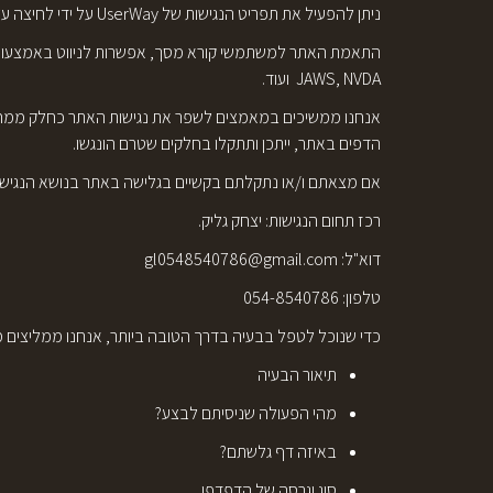
ניתן להפעיל את תפריט הנגישות של UserWay על ידי לחיצה על סמל תפריט הנגישות שמופיע בפינת הדף. תפריט הנגישות והטכנולוגיה שמופעלת על האתר מאפשרים אופציות רבות כגון:
התאמת האתר למשתמשי קורא מסך, אפשרות לניווט באמצעות מקלד
JAWS, NVDA ועוד.
אנחנו ממשיכים במאמצים לשפר את נגישות האתר כחלק ממחויבו
הדפים באתר, ייתכן ותתקלו בחלקים שטרם הונגשו.
אם מצאתם ו/או נתקלתם בקשיים בגלישה באתר בנושא הנגישות א
רכז תחום הנגישות: יצחק גליק.
דוא"ל:
gl0548540786@gmail.com
טלפון: 054-8540786
כדי שנוכל לטפל בבעיה בדרך הטובה ביותר, אנחנו ממליצים
תיאור הבעיה
מהי הפעולה שניסיתם לבצע?
באיזה דף גלשתם?
סוג וגרסה של הדפדפן